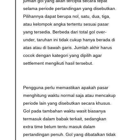
jumlah gol yang akan tercipta secara tepat
selama periode pertandingan yang disebutkan.
Pilihannya dapat berupa nol, satu, dua, tiga,
atau kelompok angka tertentu sesuai pasar
yang tersedia. Berbeda dari total gol over-
under, taruhan ini tidak cukup hanya berada di
atas atau di bawah garis. Jumlah akhir harus
cocok dengan kategori yang dipilih agar
settlement mengikuti hasil tersebut.
Pengguna perlu memastikan apakah pasar
menghitung waktu normal saja atau mencakup
periode lain yang disebutkan secara khusus.
Gol pada tambahan waktu wasit biasanya
termasuk dalam babak terkait, sedangkan
extra time belum tentu masuk dalam
pertandingan penuh. Gol yang dibatalkan tidak