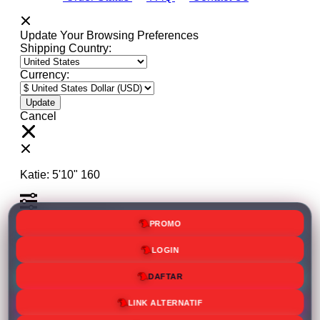
Update Your Browsing Preferences
Shipping Country:
Currency:
Cancel
Katie:
5'10"
160
Select your person:
PROMO
Male
Female
Height
LOGIN
Short
Med
Tall
Weight
DAFTAR
Slim
Avg
Heavy
LINK ALTERNATIF
View Size Chart