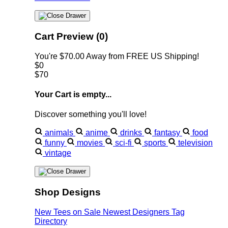
Cart Preview (0)
You're
$70.00
Away from
FREE US Shipping!
$0
$70
Your Cart is empty...
Discover something you'll love!
animals
anime
drinks
fantasy
food
funny
movies
sci-fi
sports
television
vintage
Shop Designs
New Tees on Sale
Newest Designers
Tag
Directory