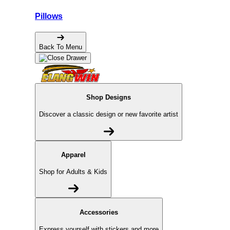
Pillows
Back To Menu
Shop Designs
Discover a classic design or new favorite artist
Apparel
Shop for Adults & Kids
Accessories
Express yourself with stickers and more