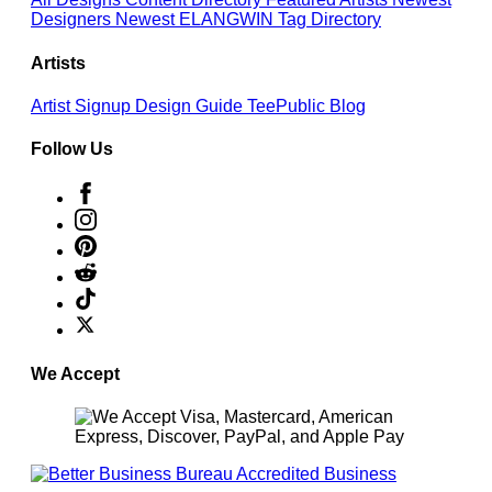
Designers
Newest ELANGWIN
Tag Directory
Artists
Artist Signup
Design Guide
TeePublic Blog
Follow Us
We Accept