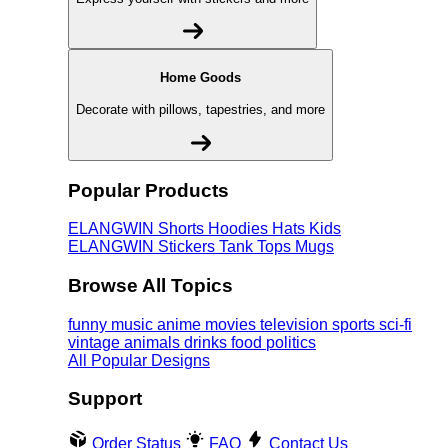
Home Goods
Decorate with pillows, tapestries, and more
Popular Products
ELANGWIN
Shorts
Hoodies
Hats
Kids
ELANGWIN
Stickers
Tank Tops
Mugs
Browse All Topics
funny
music
anime
movies
television
sports
sci-fi
vintage
animals
drinks
food
politics
All Popular Designs
Support
Order Status
FAQ
Contact Us