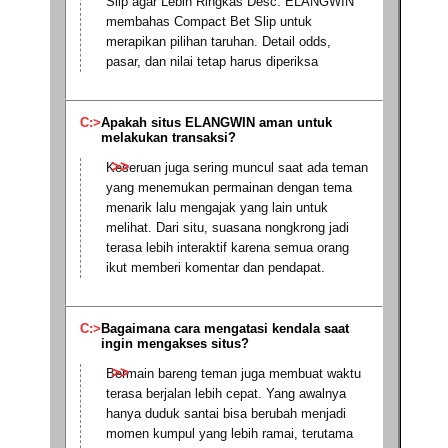
Slip agar Lebih Ringkas Desc: ELANGWIN
membahas Compact Bet Slip untuk
merapikan pilihan taruhan. Detail odds,
pasar, dan nilai tetap harus diperiksa
Apakah situs ELANGWIN aman untuk
melakukan transaksi?
Keseruan juga sering muncul saat ada teman
yang menemukan permainan dengan tema
menarik lalu mengajak yang lain untuk
melihat. Dari situ, suasana nongkrong jadi
terasa lebih interaktif karena semua orang
ikut memberi komentar dan pendapat.
Bagaimana cara mengatasi kendala saat
ingin mengakses situs?
Bermain bareng teman juga membuat waktu
terasa berjalan lebih cepat. Yang awalnya
hanya duduk santai bisa berubah menjadi
momen kumpul yang lebih ramai, terutama