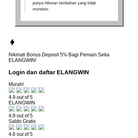
punya hiburan tambahan yang tidak
monoton.
Nikmati
Bonus Deposit 5%
Bagi Pemain Setia
ELANGWIN!
Login dan daftar ELANGWIN
Murah!
4.9 out of 5
ELANGWIN
4.9 out of 5
Saldo Gratis
4.6 out of 5